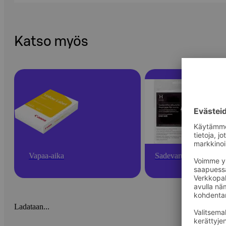
Katso myös
Vapaa-aika
Sadevarusteet
Ladataan...