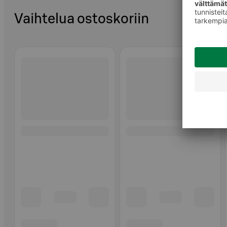
Vaihtelua ostoskoriin
Ohita listaus