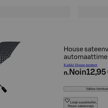
House sateenv
automaattime
Kaikki House-tuotteet
Noin
12,95
n.
Valitse toimitu
Lisää suosikkeihin,
House sateenvarjo