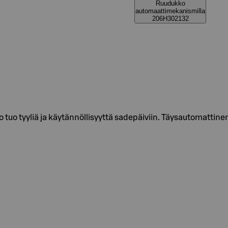
Ruudukko
automaattimekanismilla
206H302132
tuo tyyliä ja käytännöllisyyttä sadepäiviin. Täysautomatti