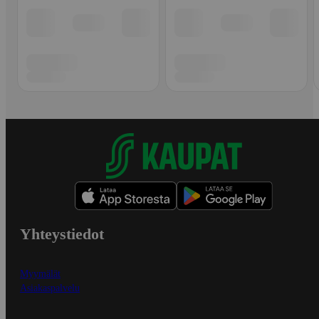
Yhteystiedot
Myymälät
Asiakaspalvelu