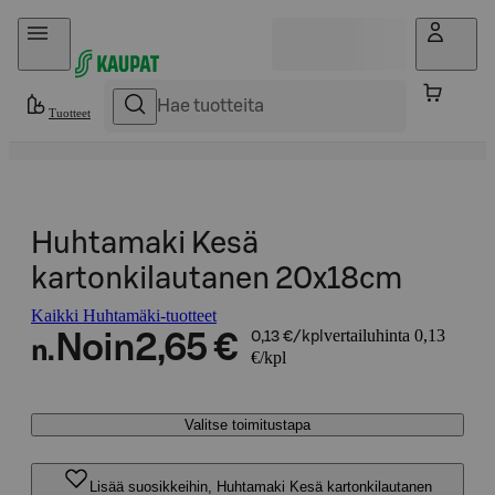
Hyppää sisältöön
Tuotteet
Huhtamaki Kesä
kartonkilautanen 20x18cm
Kaikki Huhtamäki-tuotteet
vertailuhinta 0,13
Noin
2,65 €
0,13 €/kpl
n.
€/kpl
Valitse toimitustapa
Lisää suosikkeihin, Huhtamaki Kesä kartonkilautanen