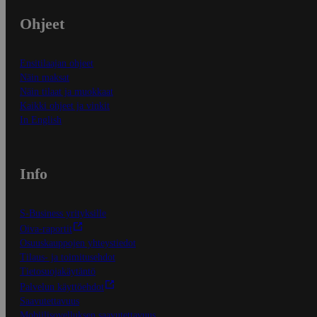
Ohjeet
Ensitilaajan ohjeet
Näin maksat
Näin tilaat ja muokkaat
Kaikki ohjeet ja vinkit
In English
Info
S-Business yrityksille
Oiva-raportit
Osuuskauppojen yhteystiedot
Tilaus- ja toimitusehdot
Tietosuojakäytäntö
Palvelun käyttöehdot
Saavutettavuus
Mobiilisovelluksen saavutettavuus