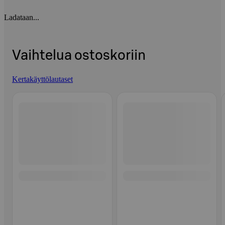
Ladataan...
Vaihtelua ostoskoriin
Kertakäyttölautaset
Ohita listaus