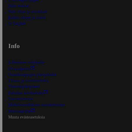
Näin maksat
Näin tilaat ja muokkaat
Kaikki ohjeet ja vinkit
In English
Info
S-Business yrityksille
Oiva-raportit
Osuuskauppojen yhteystiedot
Tilaus- ja toimitusehdot
Tietosuojakäytäntö
Palvelun käyttöehdot
Saavutettavuus
Mobiilisovelluksen saavutettavuus
Mainostajalle
Muuta evästeasetuksia