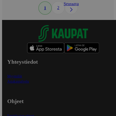
Seuraava
2
1
Yhteystiedot
Myymälät
Asiakaspalvelu
Ohjeet
Ensitilaajan ohjeet