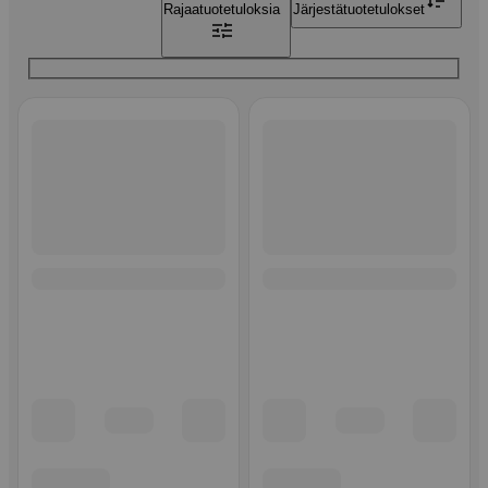
Rajaa
tuotetuloksia
Järjestä
tuotetulokset