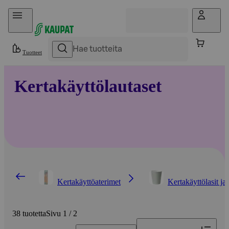
Hyppää sisältöön
Tuotteet
Kertakäyttölautaset
Kertakäyttöaterimet
Kertakäyttölasit ja
38 tuotetta
Sivu 1 / 2