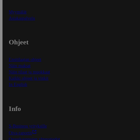
Myymälät
Asiakaspalvelu
Ohjeet
Ensitilaajan ohjeet
Näin maksat
Näin tilaat ja muokkaat
Kaikki ohjeet ja vinkit
In English
Info
S-Business yrityksille
Oiva-raportit
Osuuskauppojen yhteystiedot