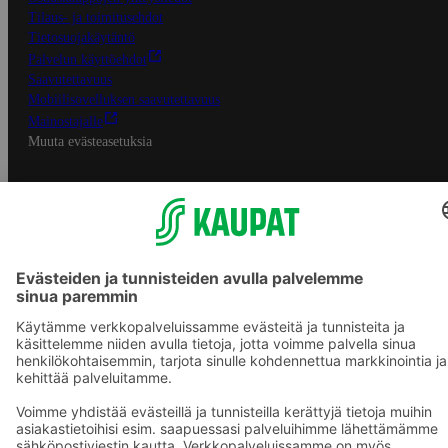
Tilaus- ja toimitusehdot
Tietosuojakäytäntö
Palvelun käyttöehdot
Saavutettavuus
Mobiilisovelluksen saavutettavuus
Mainostajalle
Muuta evästeasetuksia
S-ryhmän palvelut
S-ryhmä
Asiakasomistajuus
Yhteishyvä Ruoka -sovellus
S-ostoslista -sovellus
Prisma.fi
Sokos.fi
S-Pankki
Yhteishyvä