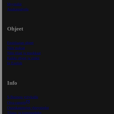
Myymälät
Asiakaspalvelu
Ohjeet
Ensitilaajan ohjeet
Näin maksat
Näin tilaat ja muokkaat
Kaikki ohjeet ja vinkit
In English
Info
S-Business yrityksille
Oiva-raportit
Osuuskauppojen yhteystiedot
Tilaus- ja toimitusehdot