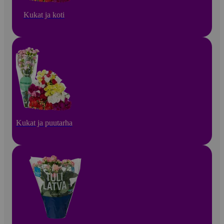
Kukat ja koti
Kukat ja puutarha