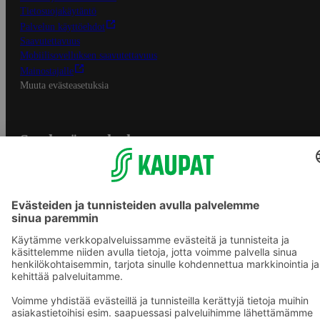
Tietosuojakäytäntö
Palvelun käyttöehdot
Saavutettavuus
Mobiilisovelluksen saavutettavuus
Mainostajalle
Muuta evästeasetuksia
S-ryhmän palvelut
S-ryhmä
Asiakasomistajuus
Yhteishyvä Ruoka -sovellus
S-ostoslista -sovellus
Prisma.fi
Sokos.fi
S-Pankki
Yhteishyvä
Sokos Hotels