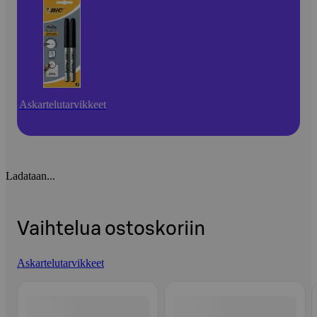
Askartelutarvikkeet
Ladataan...
Vaihtelua ostoskoriin
Askartelutarvikkeet
Ohita listaus