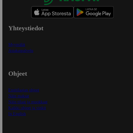
Yhteystiedot
Myymälät
Asiakaspalvelu
Ohjeet
Ensitilaajan ohjeet
Näin maksat
Näin tilaat ja muokkaat
Kaikki ohjeet ja vinkit
In English