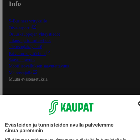
Info
S-Business yrityksille
Oiva-raportit
Osuuskauppojen yhteystiedot
Tilaus- ja toimitusehdot
Tietosuojakäytäntö
Palvelun käyttöehdot
Saavutettavuus
Mobiilisovelluksen saavutettavuus
Mainostajalle
Muuta evästeasetuksia
S-ryhmän palvelut
S-ryhmä
Asiakasomistajuus
Yhteishyvä Ruoka -sovellus