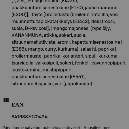
(1, 2 %), emulgointiaine (E472e),
paakkuuntumisenestoaine (E170), jauhonparanne
(E300)], |täyte [broilerlastu (broilerin rintaliha, vesi,
muunnettu tapiokatärkkelys (E1442), dekstroosi,
suola, D-ksyloosi], |mangomajoneesi [rypsiöljy,
KANANMUNA, etikka, sokeri, suola,
sitruunamehutiiviste, aromi, hapettumisenestoaine |
(E385), mango, curry, kurkuma), salaatti, paprika],
broilermauste [paprika, korianteri, sipuli, kurkuma,
|sarviapila, valkosipuli, sokeri, fenkoli, cayennepippuri,
juustokumina, mustapippuri,
paakkuuntumisenestoaine |(E551),
sitruunamehujauhe, väri (paprikauute).
EAN
6416887070434
Päivitämme palvelun tuotetietoja aktiivisesti. Suosittelemme