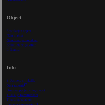
Ohjeet
Ensitilaajan ohjeet
Näin maksat
Näin tilaat ja muokkaat
Kaikki ohjeet ja vinkit
In English
Info
S-Business yrityksille
Oiva-raportit
Osuuskauppojen yhteystiedot
Tilaus- ja toimitusehdot
Tietosuojakäytäntö
Palvelun käyttöehdot