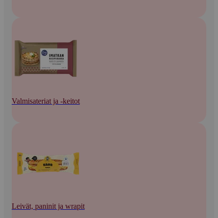
Valmisateriat ja -keitot
Leivät, paninit ja wrapit