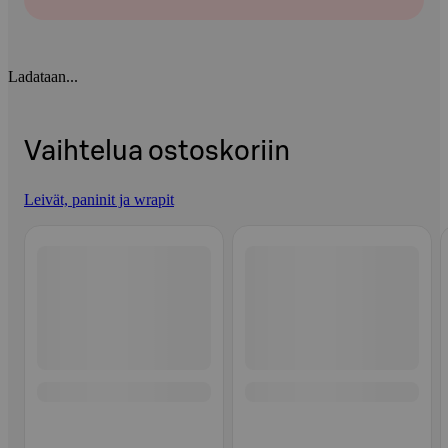
Ladataan...
Vaihtelua ostoskoriin
Leivät, paninit ja wrapit
Ohita listaus