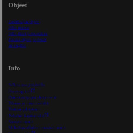
Ohjeet
Ensitilaajan ohjeet
Näin maksat
Näin tilaat ja muokkaat
Kaikki ohjeet ja vinkit
In English
Info
S-Business yrityksille
Oiva-raportit
Osuuskauppojen yhteystiedot
Tilaus- ja toimitusehdot
Tietosuojakäytäntö
Palvelun käyttöehdot
Saavutettavuus
Mobiilisovelluksen saavutettavuus