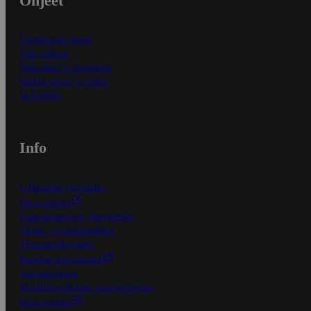
Ohjeet
Ensitilaajan ohjeet
Näin maksat
Näin tilaat ja muokkaat
Kaikki ohjeet ja vinkit
In English
Info
S-Business yrityksille
Oiva-raportit
Osuuskauppojen yhteystiedot
Tilaus- ja toimitusehdot
Tietosuojakäytäntö
Palvelun käyttöehdot
Saavutettavuus
Mobiilisovelluksen saavutettavuus
Mainostajalle