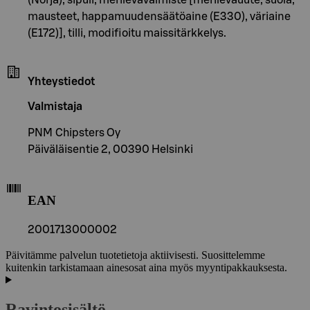
(Norja), sipuli, merilevävalmiste [merileväuute, suola,
mausteet, happamuudensäätöaine (E330), väriaine
(E172)], tilli, modifioitu maissitärkkelys.
Yhteystiedot
Valmistaja
PNM Chipsters Oy
Päiväläisentie 2, 00390 Helsinki
EAN
2001713000002
Päivitämme palvelun tuotetietoja aktiivisesti. Suosittelemme
kuitenkin tarkistamaan ainesosat aina myös myyntipakkauksesta.
Ravintosisältö