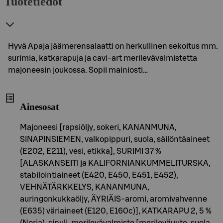
Tuotetiedot
Hyvä Apaja jäämerensalaatti on herkullinen sekoitus mm.
surimia, katkarapuja ja cavi-art merilevävalmistetta
majoneesin joukossa. Sopii mainiosti…
Ainesosat
Majoneesi [rapsiöljy, sokeri, KANANMUNA,
SINAPINSIEMEN, valkopippuri, suola, säilöntäaineet
(E202, E211), vesi, etikka], SURIMI 37 %
[ALASKANSEITI ja KALIFORNIANKUMMELITURSKA,
stabilointiaineet (E420, E450, E451, E452),
VEHNÄTÄRKKELYS, KANANMUNA,
auringonkukkaöljy, ÄYRIÄIS-aromi, aromivahvenne
(E635) väriaineet (E120, E160c)], KATKARAPU 2, 5 %