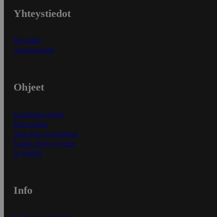
Yhteystiedot
Myymälät
Asiakaspalvelu
Ohjeet
Ensitilaajan ohjeet
Näin maksat
Näin tilaat ja muokkaat
Kaikki ohjeet ja vinkit
In English
Info