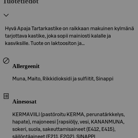
Tuotetiedot
Hyvä Apaja Tartarkastike on raikkaan makuinen kylmänä
tarjottava kastike, joka sopii mainiosti kalalle ja
kasviksille. Tuote on laktoositon ja…
Allergeenit
Muna, Maito, Rikkidioksidi ja sulfiitit, Sinappi
Ainesosat
KERMAVIILI (pastöroitu KERMA, perunatärkkelys,
hapate), majoneesi [rapsiöljy, vesi, KANANMUNA,
sokeri, suola, sakeuttamisaineet (E412, E415),
säilöntäaineet (E211, E202), SINAPPI