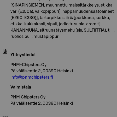
[SINAPINSIEMEN, muunnettu maissitärkkelys, etikka,
väri (E150a), valkopippuri], happamuudensäätöaineet
(E260, E330)], tartarpikkelsi 5 % [porkkana, kurkku,
etikka, kukkakaali, sipuli, jodioitu suola, aromit],
KANANMUNA, sitruunatäysmehu (sis. SULFIITTIA), tilli,
ruohosipuli, mustapippuri.
Yhteystiedot
PNM-Chipsters Oy
Päiväläisentie 2, 00390 Helsinki
info@pnmchipsters.fi
Valmistaja
PNM Chipsters Oy
Päiväläisentie 2, 00390 Helsinki