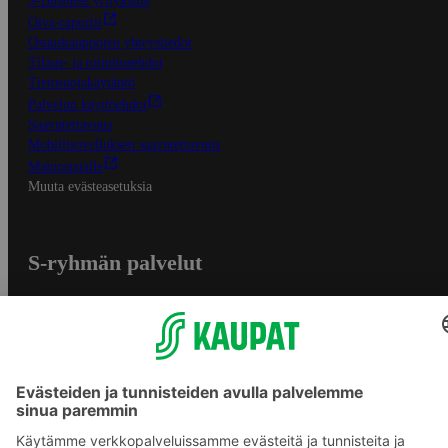
S-Business yrityksille
Oiva-raportit
Osuuskauppojen yhteystiedot
Tilaus- ja toimitusehdot
Tietosuojakäytäntö
Palvelun käyttöehdot
Saavutettavuus
Mobiilisovelluksen saavutettavuus
Mainostajalle
Muuta evästeasetuksia
S-ryhmän palvelut
S-ryhmä
Asiakasomistajuus
Yhteishyvä Ruoka -sovellus
S-ostoslista -sovellus
Prisma.fi
Sokos.fi