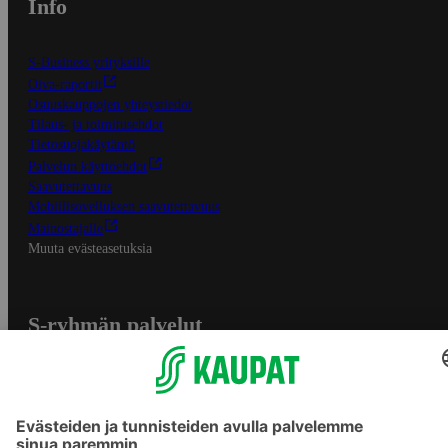
Info
S-Business yrityksille
Oiva-raportit
Osuuskauppojen yhteystiedot
Tilaus- ja toimitusehdot
Tietosuojakäytäntö
Palvelun käyttöehdot
Saavutettavuus
Mobiilisovelluksen saavutettavuus
Mainostajalle
Muuta evästeasetuksia
S-ryhmän palvelut
S-ryhmä
Asiakasomistajuus
Yhteishyvä Ruoka -sovellus