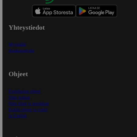
Yhteystiedot
Myymälät
Asiakaspalvelu
Ohjeet
Ensitilaajan ohjeet
Näin maksat
Näin tilaat ja muokkaat
Kaikki ohjeet ja vinkit
In English