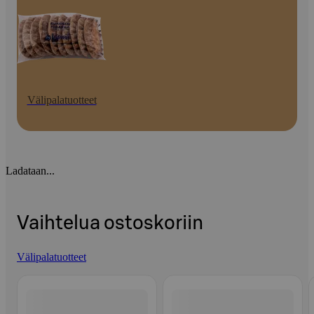
Välipalatuotteet
Ladataan...
Vaihtelua ostoskoriin
Välipalatuotteet
Ohita listaus