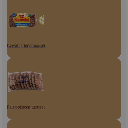
Leivät ja leivonnaiset
Paistopisteen tuotteet