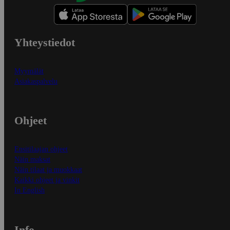
Yhteystiedot
Myymälät
Asiakaspalvelu
Ohjeet
Ensitilaajan ohjeet
Näin maksat
Näin tilaat ja muokkaat
Kaikki ohjeet ja vinkit
In English
Info