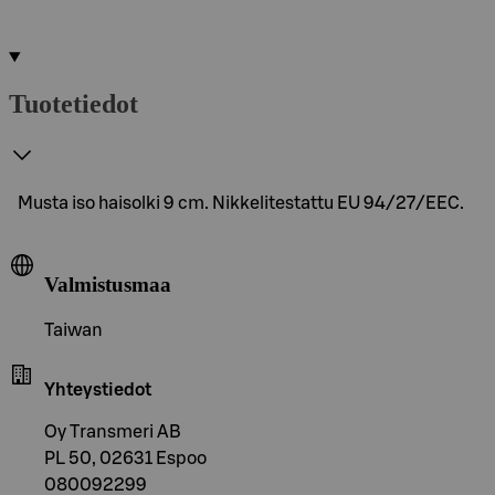
Tuotetiedot
Musta iso haisolki 9 cm. Nikkelitestattu EU 94/27/EEC.
Valmistusmaa
Taiwan
Yhteystiedot
Oy Transmeri AB
PL 50, 02631 Espoo
080092299