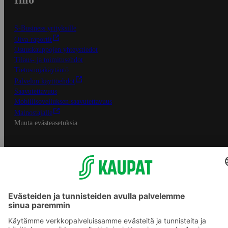
S-Business yrityksille
Oiva-raportit
Osuuskauppojen yhteystiedot
Tilaus- ja toimitusehdot
Tietosuojakäytäntö
Palvelun käyttöehdot
Saavutettavuus
Mobiilisovelluksen saavutettavuus
Mainostajalle
Muuta evästeasetuksia
S-ryhmän palvelut
S-ryhmä
Asiakasomistajuus
Yhteishyvä Ruoka -sovellus
S-ostoslista -sovellus