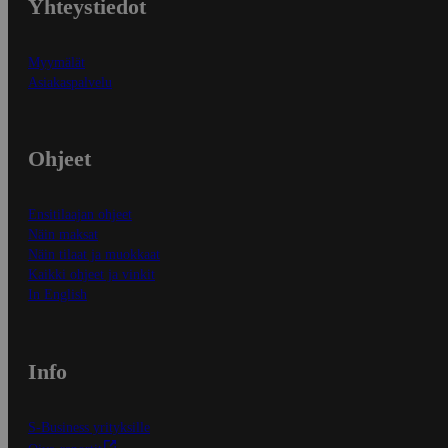
Yhteystiedot
Myymälät
Asiakaspalvelu
Ohjeet
Ensitilaajan ohjeet
Näin maksat
Näin tilaat ja muokkaat
Kaikki ohjeet ja vinkit
In English
Info
S-Business yrityksille