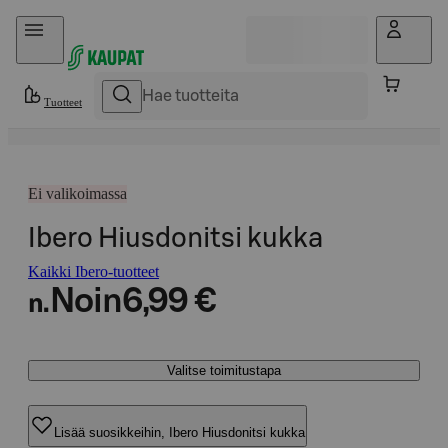
Hyppää sisältöön
Tuotteet
Ei valikoimassa
Ibero Hiusdonitsi kukka
Kaikki Ibero-tuotteet
Noin
6,99 €
n.
Valitse toimitustapa
Lisää suosikkeihin, Ibero Hiusdonitsi kukka