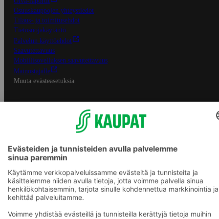
Oiva-raportit
Osuuskauppojen yhteystiedot
Tilaus- ja toimitusehdot
Tietosuojakäytäntö
Palvelun käyttöehdot
Saavutettavuus
Mobiilisovelluksen saavutettavuus
Mainostajalle
Muuta evästeasetuksia
S-ryhmän palvelut
S-ryhmä
Asiakasomistajuus
Yhteishyvä Ruoka -sovellus
S-ostoslista -sovellus
Prisma.fi
Sokos.fi
S-Pankki