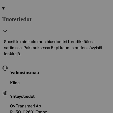
Tuotetiedot
Suosittu minikokoinen hiusdonitsi trendikkäässä
satiinissa. Pakkauksessa 5kpl kauniin nuden sävyisiä
lenkkejä.
Valmistusmaa
Kiina
Yhteystiedot
Oy Transmeri Ab
PL 50, 02631 Espoo