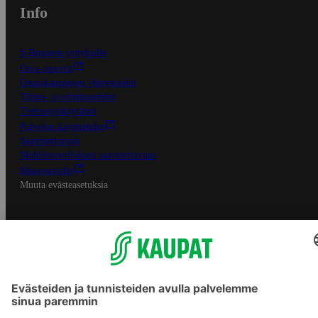
Info
S-Business yrityksille
Oiva-raportit
Osuuskauppojen yhteystiedot
Tilaus- ja toimitusehdot
Tietosuojakäytäntö
Palvelun käyttöehdot
Saavutettavuus
Mobiilisovelluksen saavutettavuus
Mainostajalle
Muuta evästeasetuksia
S-ryhmän palvelut
S-ryhmä
Asiakasomistajuus
Yhteishyvä Ruoka -sovellus