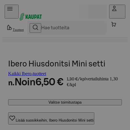
Hyppää sisältöön
Tuotteet
Ibero Hiusdonitsi Mini setti
Kaikki Ibero-tuotteet
vertailuhinta 1,30
Noin
6,50 €
1,30 €/kpl
n.
€/kpl
Valitse toimitustapa
Lisää suosikkeihin, Ibero Hiusdonitsi Mini setti