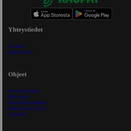
Yhteystiedot
Myymälät
Asiakaspalvelu
Ohjeet
Ensitilaajan ohjeet
Näin maksat
Näin tilaat ja muokkaat
Kaikki ohjeet ja vinkit
In English