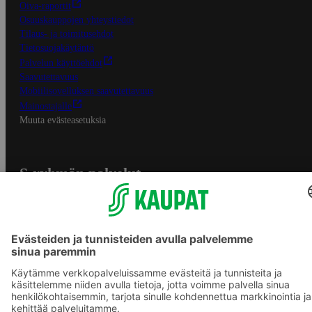
Oiva-raportit
Osuuskauppojen yhteystiedot
Tilaus- ja toimitusehdot
Tietosuojakäytäntö
Palvelun käyttöehdot
Saavutettavuus
Mobiilisovelluksen saavutettavuus
Mainostajalle
Muuta evästeasetuksia
S-ryhmän palvelut
S-ryhmä
Asiakasomistajuus
Yhteishyvä Ruoka -sovellus
S-ostoslista -sovellus
Prisma.fi
Sokos.fi
S-Pankki