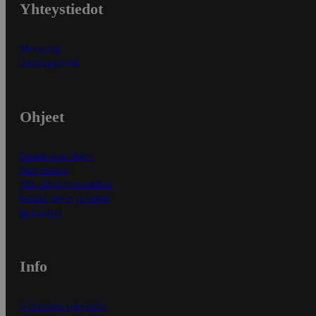
Yhteystiedot
Myymälät
Asiakaspalvelu
Ohjeet
Ensitilaajan ohjeet
Näin maksat
Näin tilaat ja muokkaat
Kaikki ohjeet ja vinkit
In English
Info
S-Business yrityksille