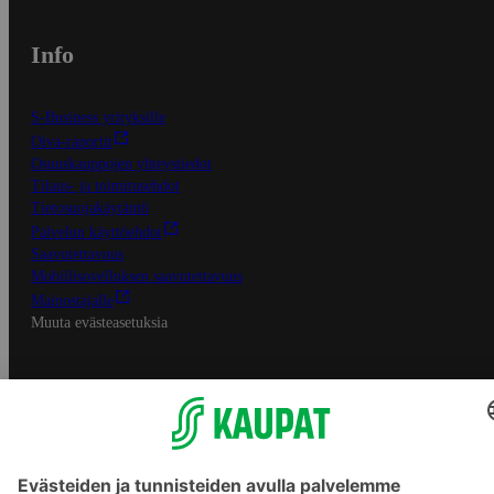
Info
S-Business yrityksille
Oiva-raportit
Osuuskauppojen yhteystiedot
Tilaus- ja toimitusehdot
Tietosuojakäytäntö
Palvelun käyttöehdot
Saavutettavuus
Mobiilisovelluksen saavutettavuus
Mainostajalle
Muuta evästeasetuksia
S-ryhmän palvelut
S-ryhmä