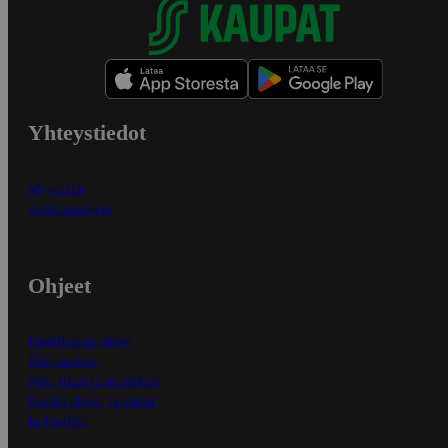
Yhteystiedot
Myymälät
Asiakaspalvelu
Ohjeet
Ensitilaajan ohjeet
Näin maksat
Näin tilaat ja muokkaat
Kaikki ohjeet ja vinkit
In English