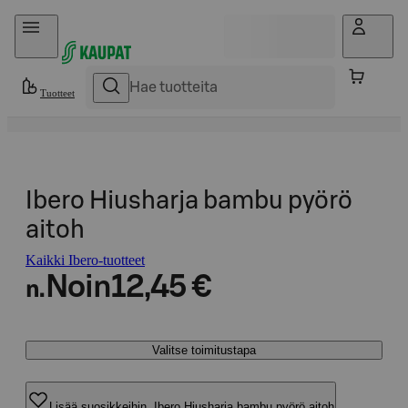
Hyppää sisältöön
Tuotteet
Ibero Hiusharja bambu pyörö
aitoh
Kaikki Ibero-tuotteet
Noin
12,45 €
n.
Valitse toimitustapa
Lisää suosikkeihin, Ibero Hiusharja bambu pyörö aitoh