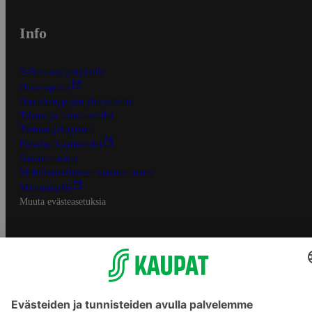
Info
S-Business yrityksille
Oiva-raportit
Osuuskauppojen yhteystiedot
Tilaus- ja toimitusehdot
Tietosuojakäytäntö
Palvelun käyttöehdot
Saavutettavuus
Mobiilisovelluksen saavutettavuus
Mainostajalle
Muuta evästeasetuksia
S-ryhmän palvelut
S-ryhmä
Asiakasomistajuus