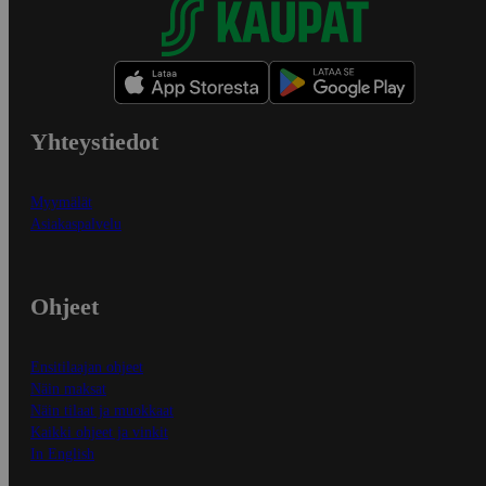
Yhteystiedot
Myymälät
Asiakaspalvelu
Ohjeet
Ensitilaajan ohjeet
Näin maksat
Näin tilaat ja muokkaat
Kaikki ohjeet ja vinkit
In English