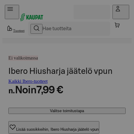
Hyppää sisältöön
Tuotteet
Ei valikoimassa
Ibero Hiusharja jäätelö vpun
Kaikki Ibero-tuotteet
Noin
7,99 €
n.
Valitse toimitustapa
Lisää suosikkeihin, Ibero Hiusharja jäätelö vpun