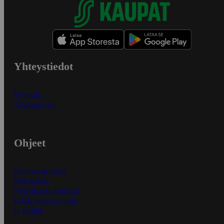
Yhteystiedot
Myymälät
Asiakaspalvelu
Ohjeet
Ensitilaajan ohjeet
Näin maksat
Näin tilaat ja muokkaat
Kaikki ohjeet ja vinkit
In English