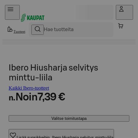
Hyppää sisältöön
Tuotteet
Ibero Hiusharja selvitys
minttu-liila
Kaikki Ibero-tuotteet
Noin
7,39 €
n.
Valitse toimitustapa
Lisää suosikkeihin, Ibero Hiusharja selvitys minttu-liila