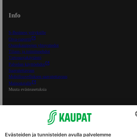
Info
S-Business yrityksille
Oiva-raportit
Osuuskauppojen yhteystiedot
Tilaus- ja toimitusehdot
Tietosuojakäytäntö
Palvelun käyttöehdot
Saavutettavuus
Mobiilisovelluksen saavutettavuus
Mainostajalle
Muuta evästeasetuksia
S-ryhmän palvelut
S-ryhmä