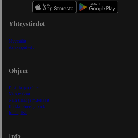
Yhteystiedot
Myymälät
Asiakaspalvelu
Ohjeet
Ensitilaajan ohjeet
Näin maksat
Näin tilaat ja muokkaat
Kaikki ohjeet ja vinkit
In English
Info