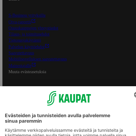
S-Business yrityksille
Oiva-raportit
Osuuskauppojen yhteystiedot
Tilaus- ja toimitusehdot
Tietosuojakäytäntö
Palvelun käyttöehdot
Saavutettavuus
Mobiilisovelluksen saavutettavuus
Mainostajalle
Muuta evästeasetuksia
S-ryhmän palvelut
S-ryhmä
Asiakasomistajuus
Yhteishyvä Ruoka -sovellus
S-ostoslista -sovellus