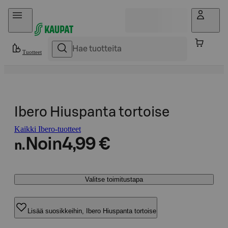
Hyppää sisältöön
Tuotteet
Ibero Hiuspanta tortoise
Kaikki Ibero-tuotteet
Noin
4,99 €
n.
Valitse toimitustapa
Lisää suosikkeihin, Ibero Hiuspanta tortoise