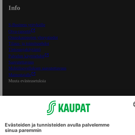
Info
S-Business yrityksille
Oiva-raportit
Osuuskauppojen yhteystiedot
Tilaus- ja toimitusehdot
Tietosuojakäytäntö
Palvelun käyttöehdot
Saavutettavuus
Mobiilisovelluksen saavutettavuus
Mainostajalle
Muuta evästeasetuksia
S-ryhmän palvelut
S-ryhmä
Asiakasomistajuus
Yhteishyvä Ruoka -sovellus