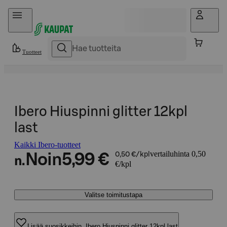
Hyppää sisältöön
Tuotteet
Ibero Hiuspinni glitter 12kpl
last
Kaikki Ibero-tuotteet
vertailuhinta 0,50
Noin
5,99 €
0,50 €/kpl
n.
€/kpl
Valitse toimitustapa
Lisää suosikkeihin, Ibero Hiuspinni glitter 12kpl last