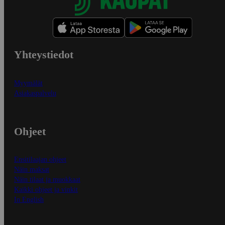
Yhteystiedot
Myymälät
Asiakaspalvelu
Ohjeet
Ensitilaajan ohjeet
Näin maksat
Näin tilaat ja muokkaat
Kaikki ohjeet ja vinkit
In English