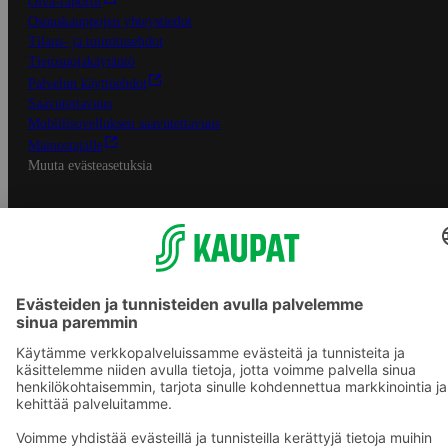
Oiva-raportit
Osuuskauppojen yhteystiedot
Tilaus- ja toimitusehdot
Tietosuojakäytäntö
Palvelun käyttöehdot
Saavutettavuus
Mobiilisovelluksen saavutettavuus
Mainostajalle
Muuta evästeasetuksia
S-ryhmän palvelut
S-ryhmä
Asiakasomistajuus
Yhteishyvä Ruoka -sovellus
S-ostoslista -sovellus
Prisma.fi
Sokos.fi
S-Pankki