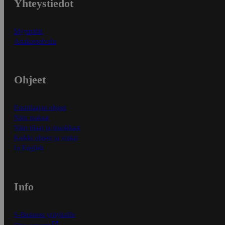
Yhteystiedot
Myymälät
Asiakaspalvelu
Ohjeet
Ensitilaajan ohjeet
Näin maksat
Näin tilaat ja muokkaat
Kaikki ohjeet ja vinkit
In English
Info
S-Business yrityksille