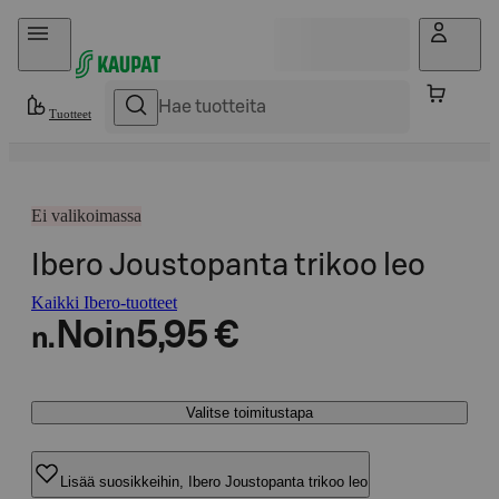
Hyppää sisältöön
Tuotteet
Ei valikoimassa
Ibero Joustopanta trikoo leo
Kaikki Ibero-tuotteet
Noin
5,95 €
n.
Valitse toimitustapa
Lisää suosikkeihin, Ibero Joustopanta trikoo leo