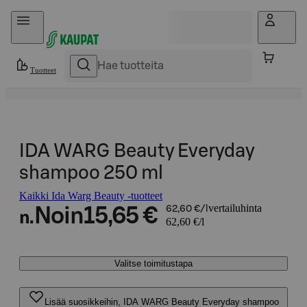
Hyppää sisältöön
Tuotteet
IDA WARG Beauty Everyday
shampoo 250 ml
Kaikki Ida Warg Beauty -tuotteet
vertailuhinta
Noin
15,65 €
62,60 €/l
n.
62,60 €/l
Valitse toimitustapa
Lisää suosikkeihin, IDA WARG Beauty Everyday shampoo