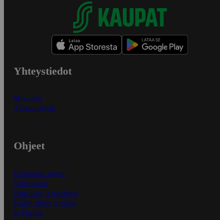
Yhteystiedot
Myymälät
Asiakaspalvelu
Ohjeet
Ensitilaajan ohjeet
Näin maksat
Näin tilaat ja muokkaat
Kaikki ohjeet ja vinkit
In English