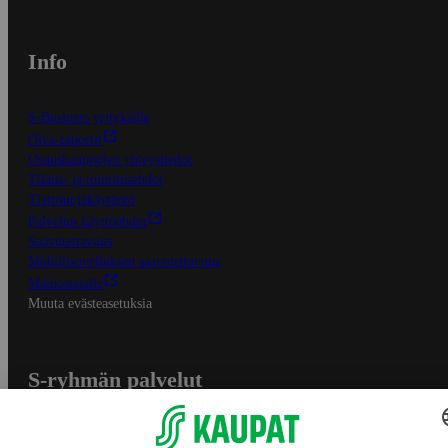
Info
S-Business yrityksille
Oiva-raportit
Osuuskauppojen yhteystiedot
Tilaus- ja toimitusehdot
Tietosuojakäytäntö
Palvelun käyttöehdot
Saavutettavuus
Mobiilisovelluksen saavutettavuus
Mainostajalle
Muuta evästeasetuksia
S-ryhmän palvelut
S-ryhmä