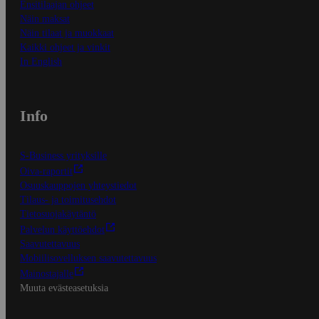
Ensitilaajan ohjeet
Näin maksat
Näin tilaat ja muokkaat
Kaikki ohjeet ja vinkit
In English
Info
S-Business yrityksille
Oiva-raportit
Osuuskauppojen yhteystiedot
Tilaus- ja toimitusehdot
Tietosuojakäytäntö
Palvelun käyttöehdot
Saavutettavuus
Mobiilisovelluksen saavutettavuus
Mainostajalle
Muuta evästeasetuksia