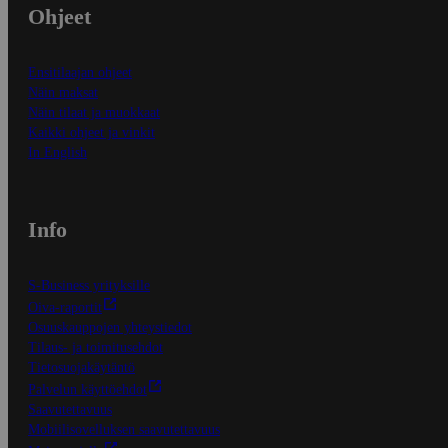
Ohjeet
Ensitilaajan ohjeet
Näin maksat
Näin tilaat ja muokkaat
Kaikki ohjeet ja vinkit
In English
Info
S-Business yrityksille
Oiva-raportit
Osuuskauppojen yhteystiedot
Tilaus- ja toimitusehdot
Tietosuojakäytäntö
Palvelun käyttöehdot
Saavutettavuus
Mobiilisovelluksen saavutettavuus