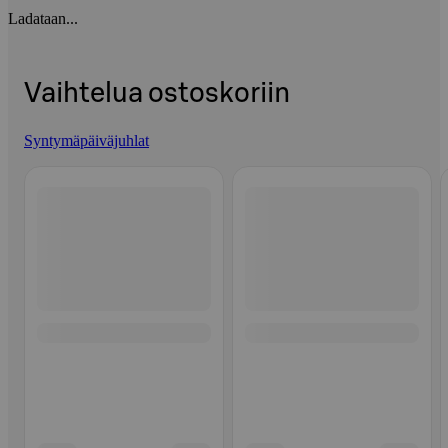
Ladataan...
Vaihtelua ostoskoriin
Syntymäpäiväjuhlat
Ohita listaus