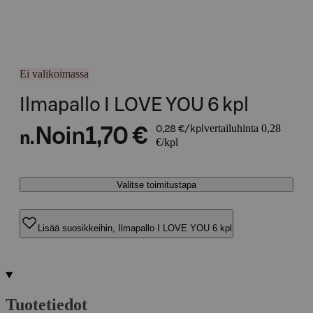
Ei valikoimassa
Ilmapallo I LOVE YOU 6 kpl
vertailuhinta 0,28
Noin
1,70 €
0,28 €/kpl
n.
€/kpl
Valitse toimitustapa
Lisää suosikkeihin, Ilmapallo I LOVE YOU 6 kpl
Tuotetiedot