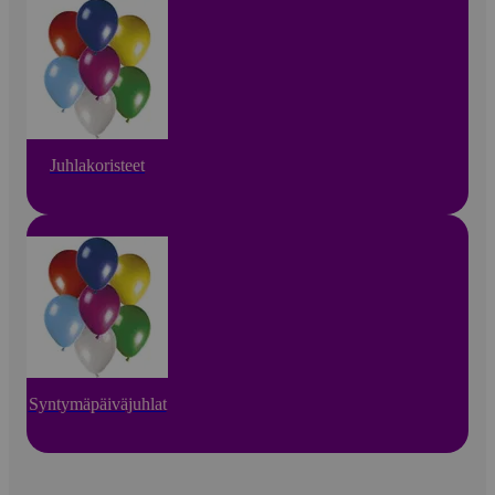
Juhlakoristeet
Syntymäpäiväjuhlat