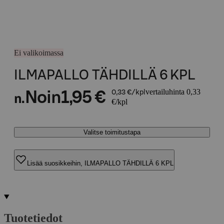
Ei valikoimassa
ILMAPALLO TÄHDILLÄ 6 KPL
vertailuhinta 0,33
Noin
1,95 €
0,33 €/kpl
n.
€/kpl
Valitse toimitustapa
Lisää suosikkeihin, ILMAPALLO TÄHDILLÄ 6 KPL
Tuotetiedot