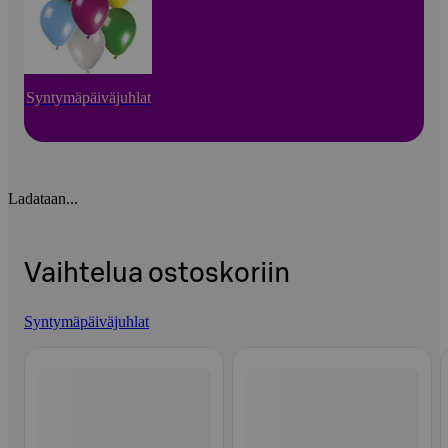
Syntymäpäiväjuhlat
Ladataan...
Vaihtelua ostoskoriin
Syntymäpäiväjuhlat
Ohita listaus