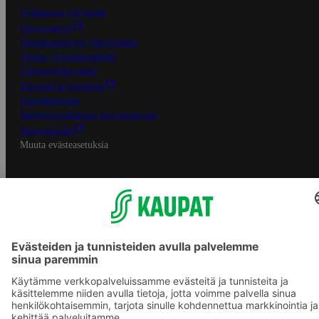
S-Business yrityksille
Oiva-raportit
Osuuskauppojen yhteystiedot
Tilaus- ja toimitusehdot
Tietosuojakäytäntö
Palvelun käyttöehdot
Saavutettavuus
Mobiilisovelluksen saavutettavuus
Mainostajalle
Muuta evästeasetuksia
S-ryhmän palvelut
S-ryhmä
Asiakasomistajuus
Yhteishyvä Ruoka -sovellus
S-ostoslista -sovellus
Prisma.fi