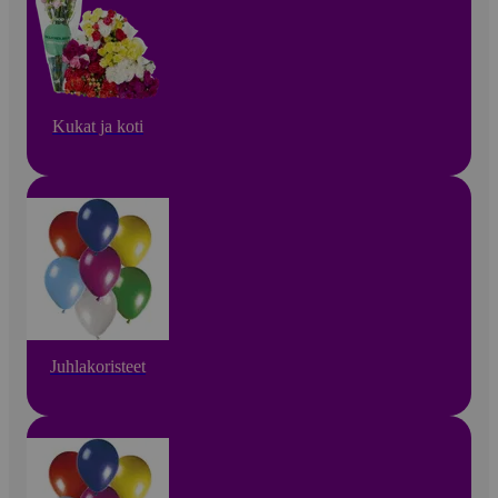
Kukat ja koti
Juhlakoristeet