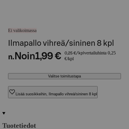
Ei valikoimassa
Ilmapallo vihreä/sininen 8 kpl
vertailuhinta 0,25
Noin
1,99 €
0,25 €/kpl
n.
€/kpl
Valitse toimitustapa
Lisää suosikkeihin, Ilmapallo vihreä/sininen 8 kpl
Tuotetiedot