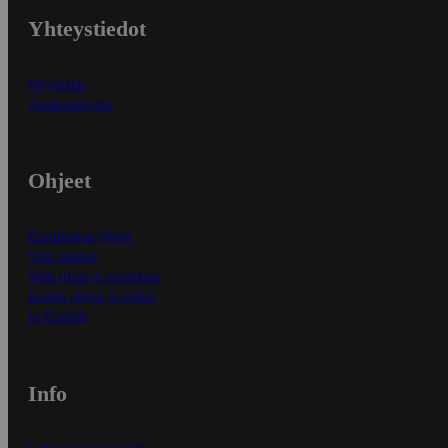
Yhteystiedot
Myymälät
Asiakaspalvelu
Ohjeet
Ensitilaajan ohjeet
Näin maksat
Näin tilaat ja muokkaat
Kaikki ohjeet ja vinkit
In English
Info