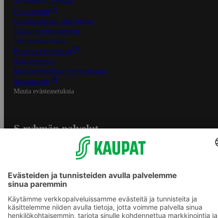
S-Business yrityksille
Oiva-raportit
Osuuskauppojen yhteystiedot
Tilaus- ja toimitusehdot
Tietosuojakäytäntö
Palvelun käyttöehdot
Saavutettavuus
Mobiilisovelluksen saavutettavuus
Mainostajalle
Muuta evästeasetuksia
S-ryhmän palvelut
S-ryhmä
Asiakasomistajuus
Yhteishyvä Ruoka -sovellus
S-ostoslista -sovellus
Prisma.fi
Sokos.fi