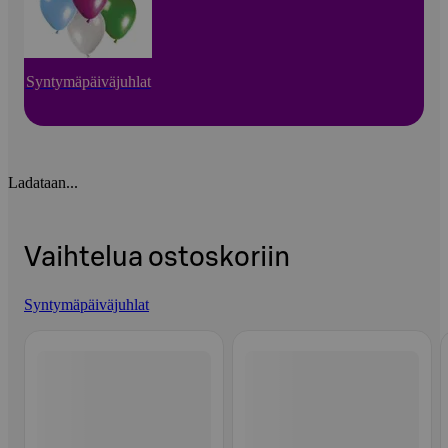
Syntymäpäiväjuhlat
Ladataan...
Vaihtelua ostoskoriin
Syntymäpäiväjuhlat
Ohita listaus