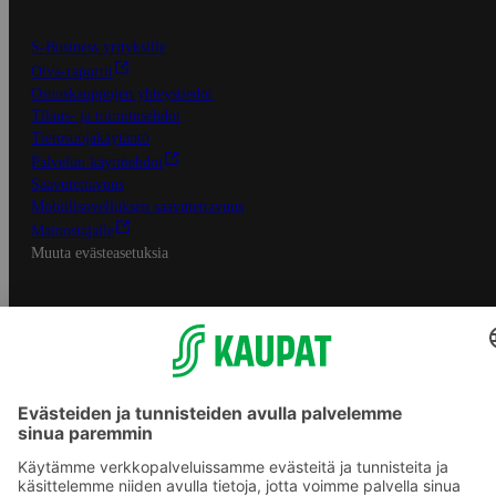
S-Business yrityksille
Oiva-raportit
Osuuskauppojen yhteystiedot
Tilaus- ja toimitusehdot
Tietosuojakäytäntö
Palvelun käyttöehdot
Saavutettavuus
Mobiilisovelluksen saavutettavuus
Mainostajalle
Muuta evästeasetuksia
S-ryhmän palvelut
S-ryhmä
Asiakasomistajuus
Yhteishyvä Ruoka -sovellus
S-ostoslista -sovellus