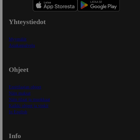
Yhteystiedot
Myymälät
Asiakaspalvelu
Ohjeet
Ensitilaajan ohjeet
Näin maksat
Näin tilaat ja muokkaat
Kaikki ohjeet ja vinkit
In English
Info