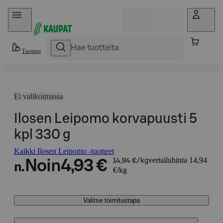
Hyppää sisältöön
Tuotteet
Ei valikoimassa
Ilosen Leipomo korvapuusti 5
kpl 330 g
Kaikki Ilosen Leipomo -tuotteet
vertailuhinta 14,94
Noin
4,93 €
14,94 €/kg
n.
€/kg
Valitse toimitustapa