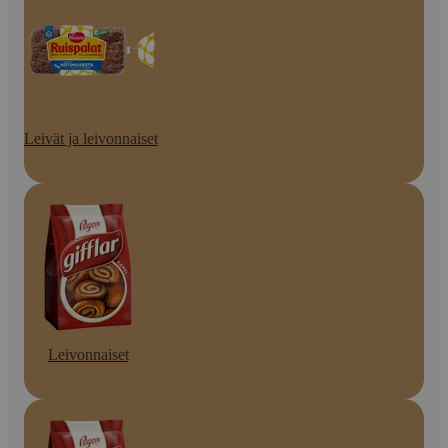
Leivät ja leivonnaiset
Leivonnaiset