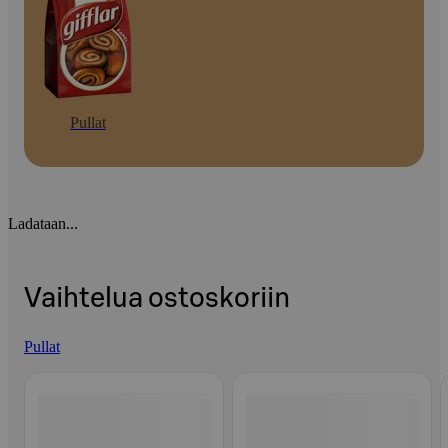
Pullat
Ladataan...
Vaihtelua ostoskoriin
Pullat
Ohita listaus