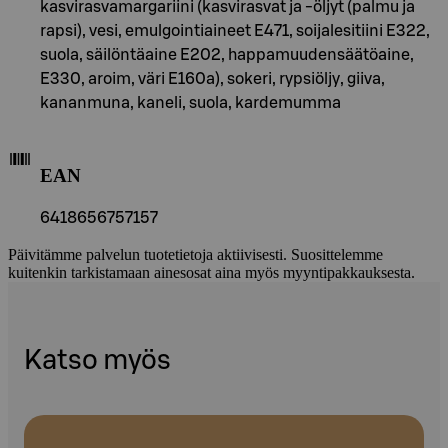
kasvirasvamargariini (kasvirasvat ja -öljyt (palmu ja
rapsi), vesi, emulgointiaineet E471, soijalesitiini E322,
suola, säilöntäaine E202, happamuudensäätöaine,
E330, aroim, väri E160a), sokeri, rypsiöljy, giiva,
kananmuna, kaneli, suola, kardemumma
EAN
6418656757157
Päivitämme palvelun tuotetietoja aktiivisesti. Suosittelemme
kuitenkin tarkistamaan ainesosat aina myös myyntipakkauksesta.
Katso myös