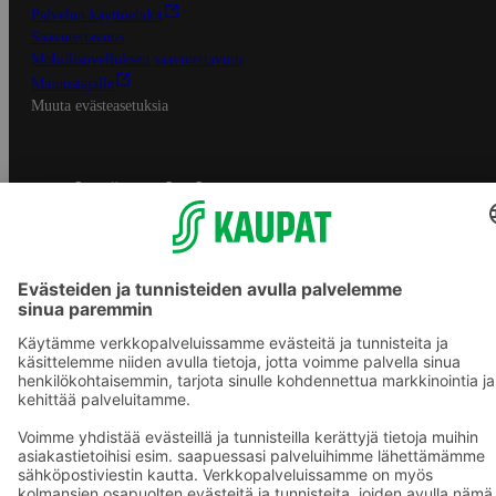
Palvelun käyttöehdot
Saavutettavuus
Mobiilisovelluksen saavutettavuus
Mainostajalle
Muuta evästeasetuksia
S-ryhmän palvelut
S-ryhmä
Asiakasomistajuus
Yhteishyvä Ruoka -sovellus
S-ostoslista -sovellus
Prisma.fi
Sokos.fi
S-Pankki
Yhteishyvä
Sokos Hotels
Raflaamo