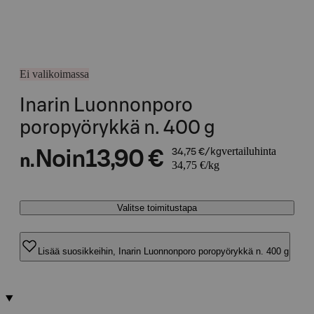
Ei valikoimassa
Inarin Luonnonporo
poropyörykkä n. 400 g
vertailuhinta
Noin
13,90 €
34,75 €/kg
n.
34,75 €/kg
Valitse toimitustapa
Lisää suosikkeihin, Inarin Luonnonporo poropyörykkä n. 400 g