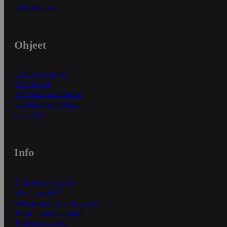
Asiakaspalvelu
Ohjeet
Ensitilaajan ohjeet
Näin maksat
Näin tilaat ja muokkaat
Kaikki ohjeet ja vinkit
In English
Info
S-Business yrityksille
Oiva-raportit
Osuuskauppojen yhteystiedot
Tilaus- ja toimitusehdot
Tietosuojakäytäntö