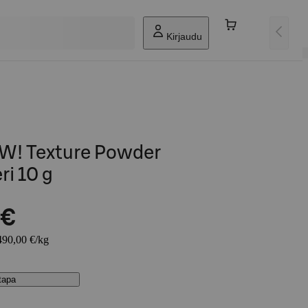
Kirjaudu
W! Texture Powder
i 10 g
 €
1490,00 €/kg
stapa