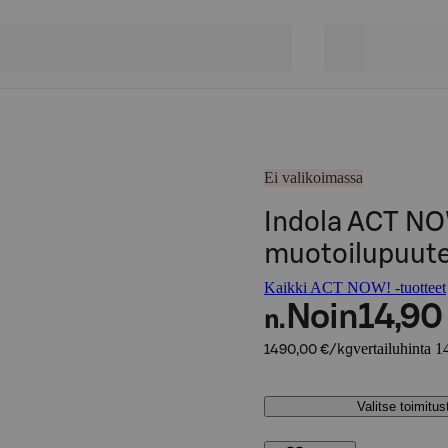
Ei valikoimassa
Indola ACT NO
muotoilupuuter
Kaikki ACT NOW! -tuotteet
Noin
14,90
n.
vertailuhinta 
1490,00 €/kg
Valitse toimitu