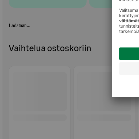
Ladataan...
Vaihtelua ostoskoriin
Ohita listaus