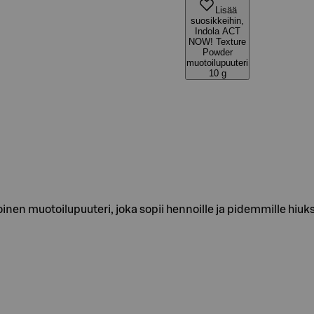
Lisää
suosikkeihin,
Indola ACT
NOW! Texture
Powder
muotoilupuuteri
10 g
en muotoilupuuteri, joka sopii hennoille ja pidemmille hiuks