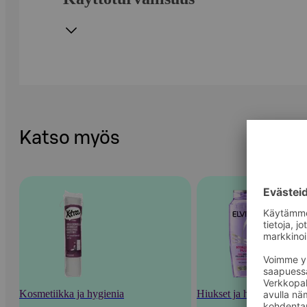
Katso myös
Kosmetiikka ja hygienia
Hiukset ja hiustenhoito