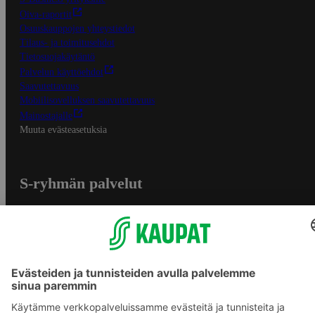
Oiva-raportit
Osuuskauppojen yhteystiedot
Tilaus- ja toimitusehdot
Tietosuojakäytäntö
Palvelun käyttöehdot
Saavutettavuus
Mobiilisovelluksen saavutettavuus
Mainostajalle
Muuta evästeasetuksia
S-ryhmän palvelut
S-ryhmä
Asiakasomistajuus
Yhteishyvä Ruoka -sovellus
S-ostoslista -sovellus
Prisma.fi
Sokos.fi