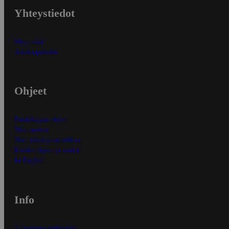
Yhteystiedot
Myymälät
Asiakaspalvelu
Ohjeet
Ensitilaajan ohjeet
Näin maksat
Näin tilaat ja muokkaat
Kaikki ohjeet ja vinkit
In English
Info
S-Business yrityksille