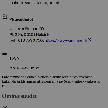
jauhettu vaniljatanko, aromi.
Yhteystiedot
Unilever Finland OY
PL 254, 00101 Helsinki
puh. 010 7590 750,
https://www.ingman.fi
EAN
8721274823585
Päivitämme palvelun tuotetietoja aktiivisesti. Suosittelemme
kuitenkin tarkistamaan ainesosat aina myös myyntipakkauksesta.
Ominaisuudet