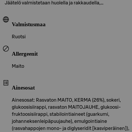
Jäätelö valmistetaan huolella ja rakkaudella,…
Valmistusmaa
Ruotsi
Allergeenit
Maito
Ainesosat
Ainesosat: Rasvaton MAITO, KERMA (26%), sokeri,
glukoosisiirappi, rasvaton MAITOJAUHE, glukoosi-
fruktoosisiirappi, stabilointiaineet (guarkumi,
johanneksenleipäpuujauhe), emulgointiaine
(rasvahappojen mono- ja diglyseridit [kasviperäinen]),