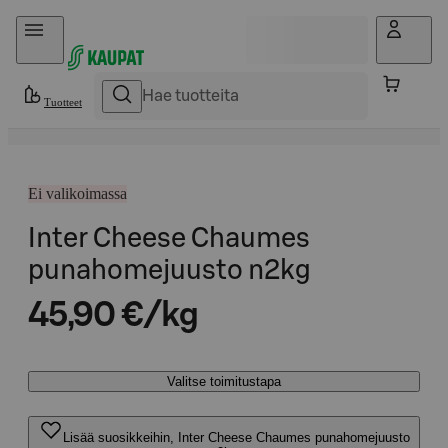
Hyppää sisältöön
Tuotteet
Ei valikoimassa
Inter Cheese Chaumes
punahomejuusto n2kg
45,90 €/kg
Valitse toimitustapa
Lisää suosikkeihin, Inter Cheese Chaumes punahomejuusto