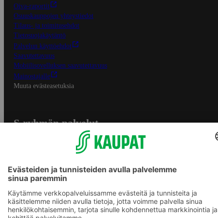
Oiva-raportit
Osuuskauppojen yhteystiedot
Tilaus- ja toimitusehdot
Tietosuojakäytäntö
Palvelun käyttöehdot
Saavutettavuus
Mobiilisovelluksen saavutettavuus
Mainostajalle
Muuta evästeasetuksia
S-ryhmän palvelut
S-ryhmä
Asiakasomistajuus
Yhteishyvä Ruoka -sovellus
S-ostoslista -sovellus
Prisma.fi
Sokos.fi
S-Pankki