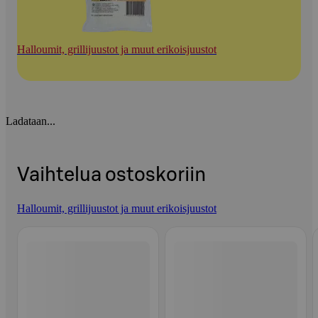
Halloumit, grillijuustot ja muut erikoisjuustot
Ladataan...
Vaihtelua ostoskoriin
Halloumit, grillijuustot ja muut erikoisjuustot
Ohita listaus