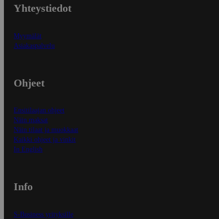
Yhteystiedot
Myymälät
Asiakaspalvelu
Ohjeet
Ensitilaajan ohjeet
Näin maksat
Näin tilaat ja muokkaat
Kaikki ohjeet ja vinkit
In English
Info
S-Business yrityksille