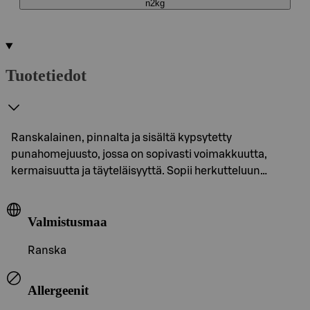
n2kg
Tuotetiedot
Ranskalainen, pinnalta ja sisältä kypsytetty
punahomejuusto, jossa on sopivasti voimakkuutta,
kermaisuutta ja täyteläisyyttä. Sopii herkutteluun…
Valmistusmaa
Ranska
Allergeenit