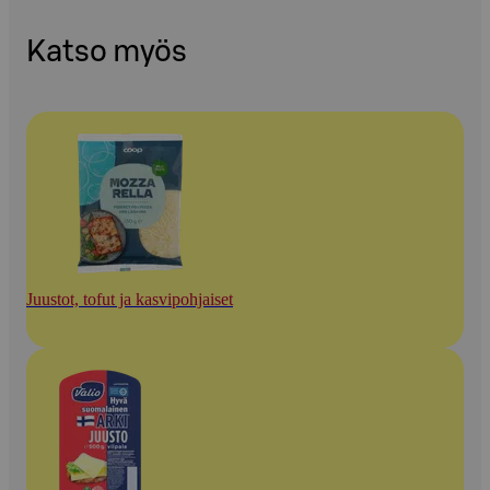
Katso myös
Juustot, tofut ja kasvipohjaiset