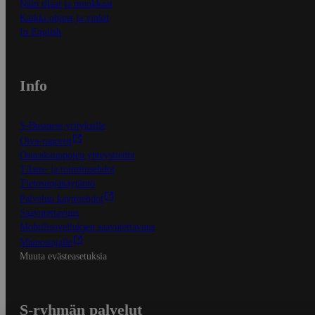
Näin tilaat ja muokkaat
Kaikki ohjeet ja vinkit
In English
Info
S-Business yrityksille
Oiva-raportit
Osuuskauppojen yhteystiedot
Tilaus- ja toimitusehdot
Tietosuojakäytäntö
Palvelun käyttöehdot
Saavutettavuus
Mobiilisovelluksen saavutettavuus
Mainostajalle
Muuta evästeasetuksia
S-ryhmän palvelut