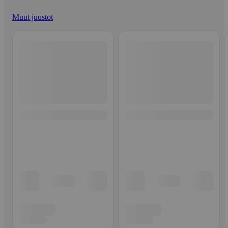
Muut juustot
Ohita listaus