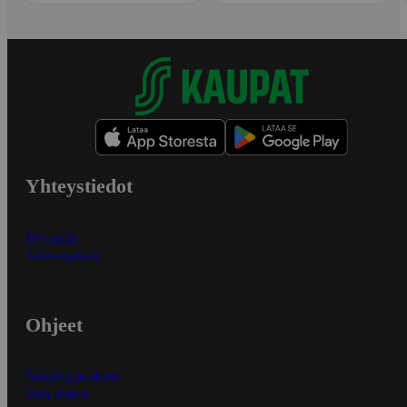
Yhteystiedot
Myymälät
Asiakaspalvelu
Ohjeet
Ensitilaajan ohjeet
Näin maksat