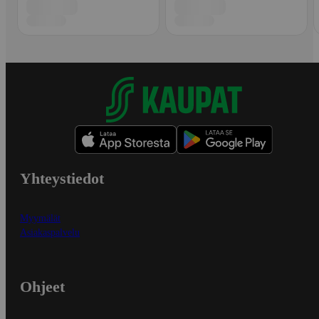
Yhteystiedot
Myymälät
Asiakaspalvelu
Ohjeet