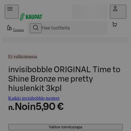
Hyppää sisältöön
Tuotteet
Ei valikoimassa
invisibobble ORIGINAL Time to
Shine Bronze me pretty
hiuslenkit 3kpl
Kaikki invisibobble-tuotteet
Noin
5,90 €
n.
Valitse toimitustapa