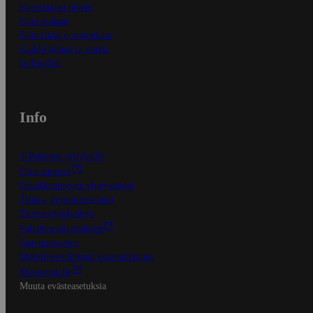
Ensitilaajan ohjeet
Näin maksat
Näin tilaat ja muokkaat
Kaikki ohjeet ja vinkit
In English
Info
S-Business yrityksille
Oiva-raportit
Osuuskauppojen yhteystiedot
Tilaus- ja toimitusehdot
Tietosuojakäytäntö
Palvelun käyttöehdot
Saavutettavuus
Mobiilisovelluksen saavutettavuus
Mainostajalle
Muuta evästeasetuksia