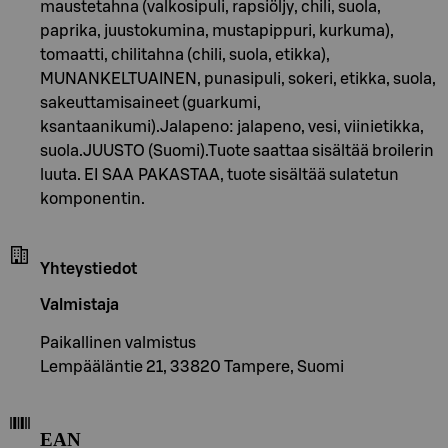
maustetahna (valkosipuli, rapsiöljy, chili, suola,
paprika, juustokumina, mustapippuri, kurkuma),
tomaatti, chilitahna (chili, suola, etikka),
MUNANKELTUAINEN, punasipuli, sokeri, etikka, suola,
sakeuttamisaineet (guarkumi,
ksantaanikumi).Jalapeno: jalapeno, vesi, viinietikka,
suola.JUUSTO (Suomi).Tuote saattaa sisältää broilerin
luuta. EI SAA PAKASTAA, tuote sisältää sulatetun
komponentin.
Yhteystiedot
Valmistaja
Paikallinen valmistus
Lempääläntie 21, 33820 Tampere, Suomi
EAN