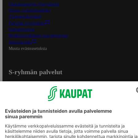
Osuuskauppojen yhteystiedot
Tilaus- ja toimitusehdot
Tietosuojakäytäntö
Palvelun käyttöehdot
Saavutettavuus
Mobiilisovelluksen saavutettavuus
Mainostajalle
Muuta evästeasetuksia
S-ryhmän palvelut
S-ryhmä
Asiakasomistajuus
Yhteishyvä Ruoka -sovellus
S-ostoslista -sovellus
Prisma.fi
Sokos.fi
S-Pankki
Yhteishyvä