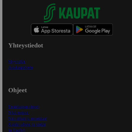
Yhteystiedot
Myymälät
Asiakaspalvelu
Ohjeet
Ensitilaajan ohjeet
Näin maksat
Näin tilaat ja muokkaat
Kaikki ohjeet ja vinkit
In English