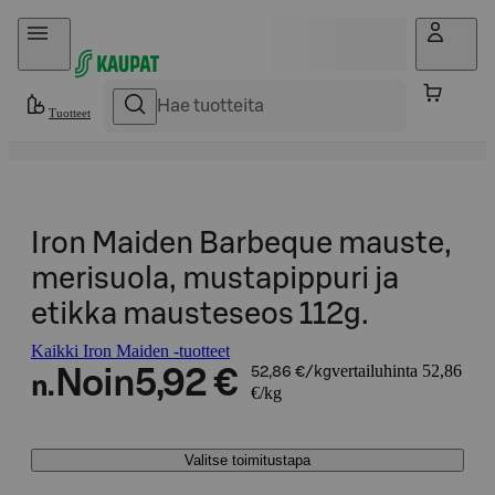
Hyppää sisältöön
Tuotteet
Iron Maiden Barbeque mauste,
merisuola, mustapippuri ja
etikka mausteseos 112g.
Kaikki Iron Maiden -tuotteet
vertailuhinta 52,86
Noin
5,92 €
52,86 €/kg
n.
€/kg
Valitse toimitustapa