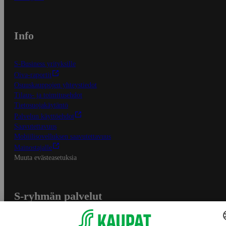
Info
S-Business yrityksille
Oiva-raportit
Osuuskauppojen yhteystiedot
Tilaus- ja toimitusehdot
Tietosuojakäytäntö
Palvelun käyttöehdot
Saavutettavuus
Mobiilisovelluksen saavutettavuus
Mainostajalle
Muuta evästeasetuksia
S-ryhmän palvelut
S-ryhmä