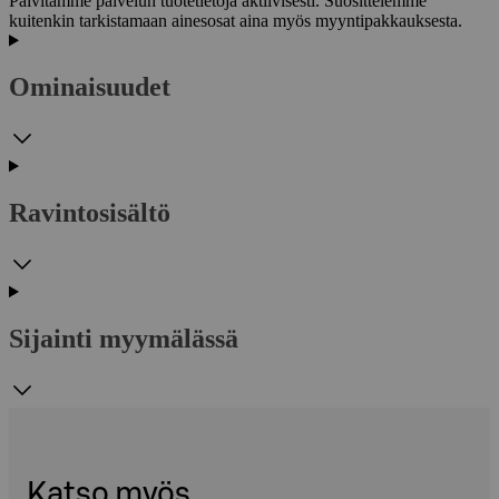
Päivitämme palvelun tuotetietoja aktiivisesti. Suosittelemme
kuitenkin tarkistamaan ainesosat aina myös myyntipakkauksesta.
Ominaisuudet
Ravintosisältö
Sijainti myymälässä
Katso myös