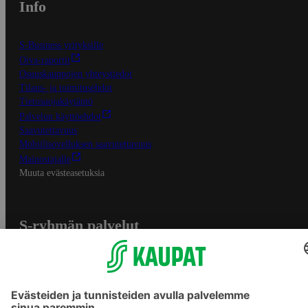
Info
S-Business yrityksille
Oiva-raportit
Osuuskauppojen yhteystiedot
Tilaus- ja toimitusehdot
Tietosuojakäytäntö
Palvelun käyttöehdot
Saavutettavuus
Mobiilisovelluksen saavutettavuus
Mainostajalle
Muuta evästeasetuksia
S-ryhmän palvelut
S-ryhmä
Asiakasomistajuus
Yhteishyvä Ruoka -sovellus