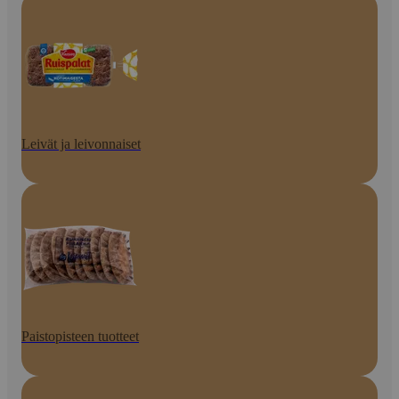
Leivät ja leivonnaiset
Paistopisteen tuotteet