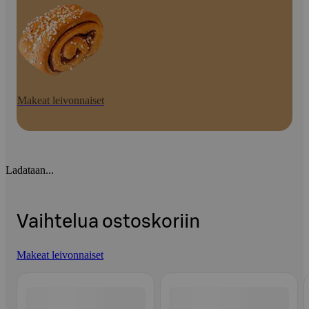
Makeat leivonnaiset
Ladataan...
Vaihtelua ostoskoriin
Makeat leivonnaiset
Ohita listaus