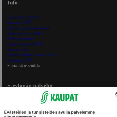
Info
S-Business yrityksille
Oiva-raportit
Osuuskauppojen yhteystiedot
Tilaus- ja toimitusehdot
Tietosuojakäytäntö
Palvelun käyttöehdot
Saavutettavuus
Mobiilisovelluksen saavutettavuus
Mainostajalle
Muuta evästeasetuksia
S-ryhmän palvelut
S-ryhmä
Asiakasomistajuus
Yhteishyvä Ruoka -sovellus