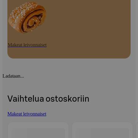
Makeat leivonnaiset
Ladataan...
Vaihtelua ostoskoriin
Makeat leivonnaiset
Ohita listaus