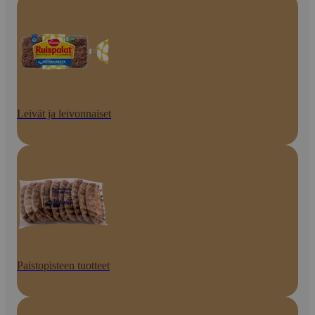
Leivät ja leivonnaiset
Paistopisteen tuotteet