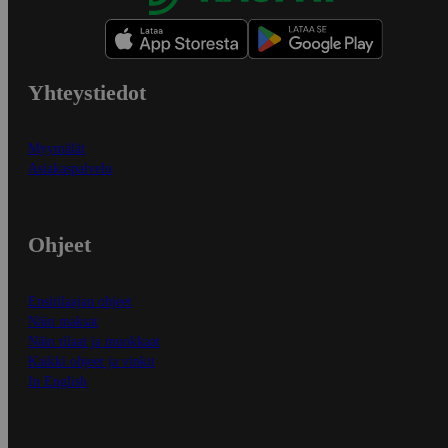
Yhteystiedot
Myymälät
Asiakaspalvelu
Ohjeet
Ensitilaajan ohjeet
Näin maksat
Näin tilaat ja muokkaat
Kaikki ohjeet ja vinkit
In English