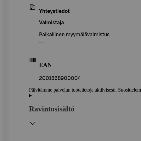
Yhteystiedot
Valmistaja
Paikallinen myymälävalmistus
--
EAN
2001868900004
Päivitämme palvelun tuotetietoja aktiivisesti. Suositte
Ravintosisältö