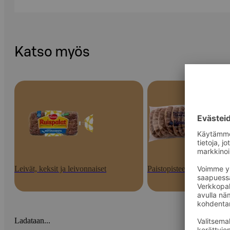
Katso myös
Leivät, keksit ja leivonnaiset
Paistopisteen tuotteet
Ladataan...