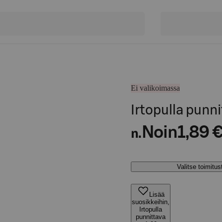
Ei valikoimassa
Irtopulla punni
Noin
1,89 
n.
Valitse toimitu
Lisää
suosikkeihin,
Irtopulla
punnittava