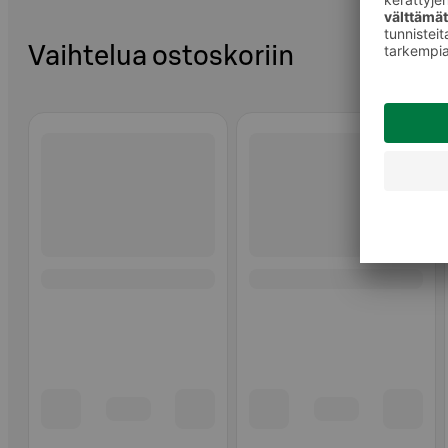
Vaihtelua ostoskoriin
Ohita listaus