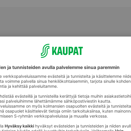
Makeat leivonnaiset