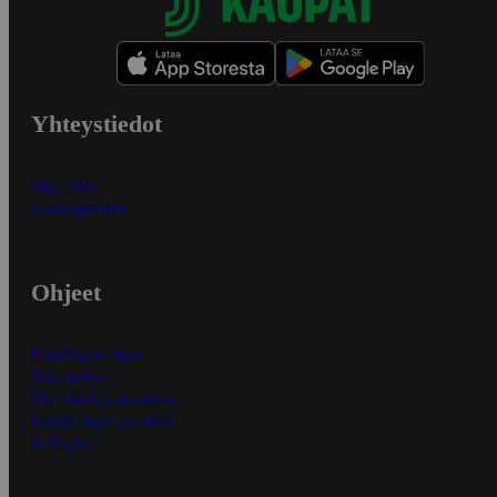
Yhteystiedot
Myymälät
Asiakaspalvelu
Ohjeet
Ensitilaajan ohjeet
Näin maksat
Näin tilaat ja muokkaat
Kaikki ohjeet ja vinkit
In English