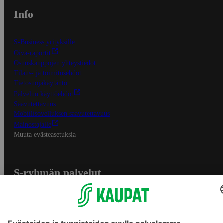
Info
S-Business yrityksille
Oiva-raportit
Osuuskauppojen yhteystiedot
Tilaus- ja toimitusehdot
Tietosuojakäytäntö
Palvelun käyttöehdot
Saavutettavuus
Mobiilisovelluksen saavutettavuus
Mainostajalle
Muuta evästeasetuksia
S-ryhmän palvelut
S-ryhmä
Asiakasomistajuus