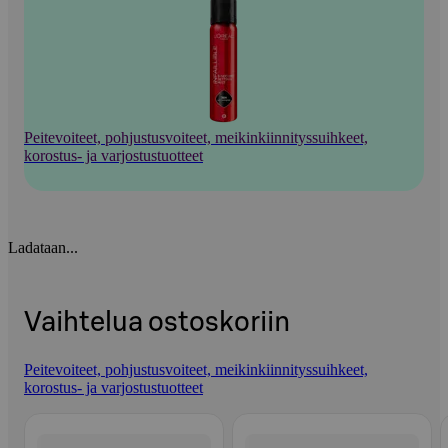
Peitevoiteet, pohjustusvoiteet, meikinkiinnityssuihkeet,
korostus- ja varjostustuotteet
Ladataan...
Vaihtelua ostoskoriin
Peitevoiteet, pohjustusvoiteet, meikinkiinnityssuihkeet,
korostus- ja varjostustuotteet
Ohita listaus