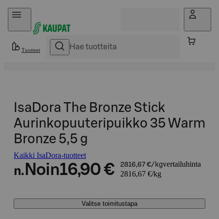
Hyppää sisältöön
Tuotteet
IsaDora The Bronze Stick
Aurinkopuuteripuikko 35 Warm
Bronze 5,5 g
Kaikki IsaDora-tuotteet
vertailuhinta
Noin
16,90 €
2816,67 €/kg
n.
2816,67 €/kg
Valitse toimitustapa