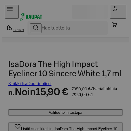
Hyppää sisältöön
Tuotteet
IsaDora The High Impact
Eyeliner 10 Sincere White 1,7 ml
Kaikki IsaDora-tuotteet
vertailuhinta
Noin
15,90 €
7950,00 €/l
n.
7950,00 €/l
Valitse toimitustapa
Lisää suosikkeihin, IsaDora The High Impact Eyeliner 10