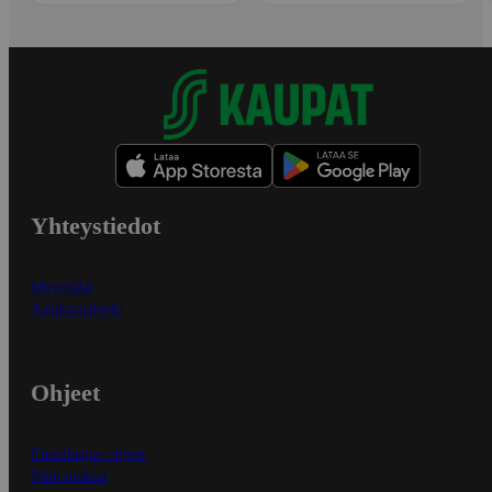
Yhteystiedot
Myymälät
Asiakaspalvelu
Ohjeet
Ensitilaajan ohjeet
Näin maksat