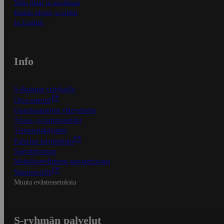
Näin tilaat ja muokkaat
Kaikki ohjeet ja vinkit
In English
Info
S-Business yrityksille
Oiva-raportit
Osuuskauppojen yhteystiedot
Tilaus- ja toimitusehdot
Tietosuojakäytäntö
Palvelun käyttöehdot
Saavutettavuus
Mobiilisovelluksen saavutettavuus
Mainostajalle
Muuta evästeasetuksia
S-ryhmän palvelut