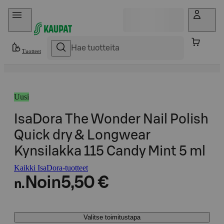
Hyppää sisältöön
Tuotteet
Uusi
IsaDora The Wonder Nail Polish
Quick dry & Longwear
Kynsilakka 115 Candy Mint 5 ml
Kaikki IsaDora-tuotteet
Noin
5,50 €
n.
Valitse toimitustapa