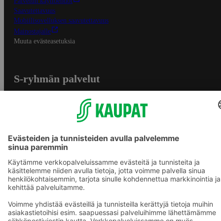
Palvelun käyttöehdot
Saavutettavuus
Mobiilisovelluksen saavutettavuus
Mainostajalle
Muuta evästeasetuksia
S-ryhmän palvelut
S-ryhmä
Asiakasomistajuus
Yhteishyvä Ruoka -sovellus
S-ostoslista -sovellus
Prisma.fi
Sokos.fi
S-Pankki
Yhteishyvä
Sokos Hotels
Raflaamo