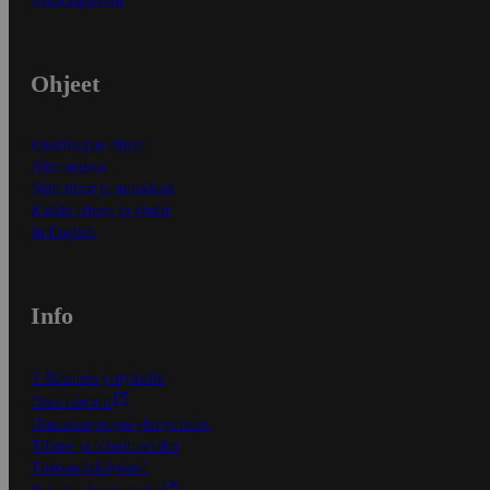
Asiakaspalvelu
Ohjeet
Ensitilaajan ohjeet
Näin maksat
Näin tilaat ja muokkaat
Kaikki ohjeet ja vinkit
In English
Info
S-Business yrityksille
Oiva-raportit
Osuuskauppojen yhteystiedot
Tilaus- ja toimitusehdot
Tietosuojakäytäntö