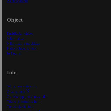
Asiakaspalvelu
Ohjeet
Ensitilaajan ohjeet
Näin maksat
Näin tilaat ja muokkaat
Kaikki ohjeet ja vinkit
In English
Info
S-Business yrityksille
Oiva-raportit
Osuuskauppojen yhteystiedot
Tilaus- ja toimitusehdot
Tietosuojakäytäntö