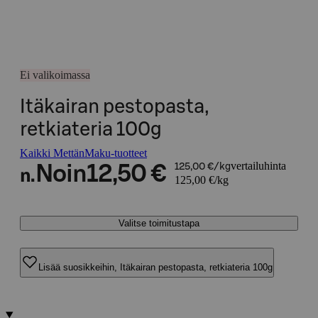
Ei valikoimassa
Itäkairan pestopasta,
retkiateria 100g
Kaikki MettänMaku-tuotteet
vertailuhinta
Noin
12,50 €
125,00 €/kg
n.
125,00 €/kg
Valitse toimitustapa
Lisää suosikkeihin, Itäkairan pestopasta, retkiateria 100g