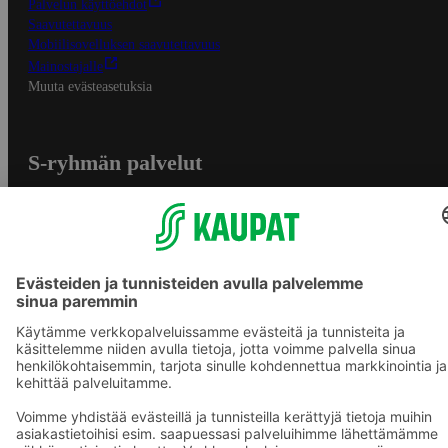
Palvelun käyttöehdot
Saavutettavuus
Mobiilisovelluksen saavutettavuus
Mainostajalle
Muuta evästeasetuksia
S-ryhmän palvelut
S-ryhmä
Asiakasomistajuus
Yhteishyvä Ruoka -sovellus
S-ostoslista -sovellus
Prisma.fi
Sokos.fi
S-Pankki
Yhteishyvä
Sokos Hotels
Raflaamo