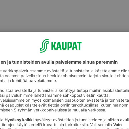
Muu tuore valmisruoka