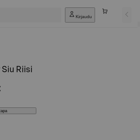
Kirjaudu
Siu Riisi
€
stapa