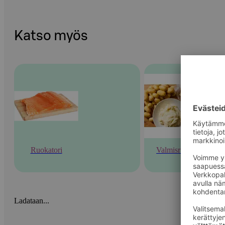
Katso myös
Ruokatori
Valmisruoka
Ladataan...