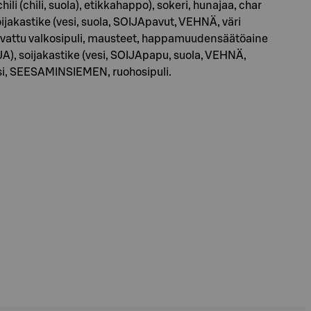
i (chili, suola), etikkahappo), sokeri, hunajaa, char
oijakastike (vesi, suola, SOIJApavut, VEHNÄ, väri
 kuivattu valkosipuli, mausteet, happamuudensäätöaine
JA), soijakastike (vesi, SOIJApapu, suola, VEHNÄ,
ssi, SEESAMINSIEMEN, ruohosipuli.