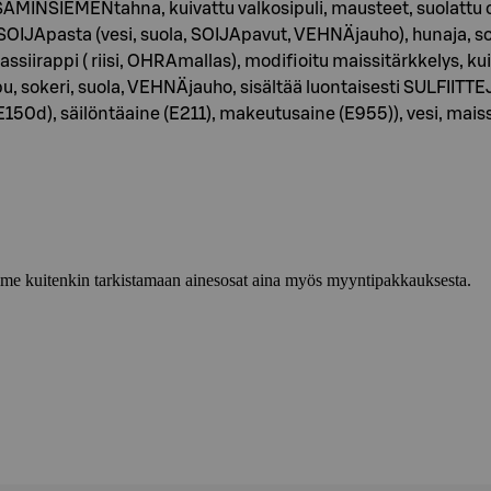
AMINSIEMENtahna, kuivattu valkosipuli, mausteet, suolattu chil
tu SOIJApasta (vesi, suola, SOIJApavut, VEHNÄjauho), hunaja, s
lassiirappi ( riisi, OHRAmallas), modifioitu maissitärkkelys,
u, sokeri, suola, VEHNÄjauho, sisältää luontaisesti SULFIITTE
E150d), säilöntäaine (E211), makeutusaine (E955)), vesi, mai
lemme kuitenkin tarkistamaan ainesosat aina myös myyntipakkauksesta.