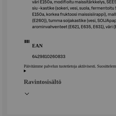
väri E150a, modifioitu maissitärkkelys, SEES
siu -kastike (sokeri, vesi, suola, fermentoi
E150a, korkea fruktoosi maissisiirappi), mal
(E260)), tumma soijakastike (vesi, SOIJApap
arominvahventeet (E621, E635, E631), väri (
EAN
6429810260833
Päivitämme palvelun tuotetietoja aktiivisesti. Suositte
Ravintosisältö