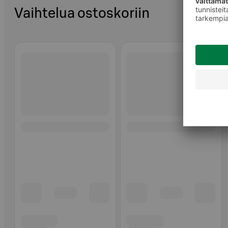
Vaihtelua ostoskoriin
Ohita listaus