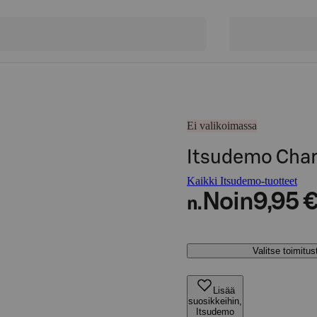
Ei valikoimassa
Itsudemo Char 
Kaikki Itsudemo-tuotteet
Noin
9,95 
n.
Valitse toimitu
Lisää
suosikkeihin,
Itsudemo