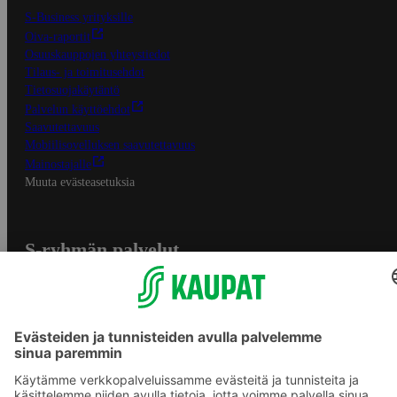
S-Business yrityksille
Oiva-raportit
Osuuskauppojen yhteystiedot
Tilaus- ja toimitusehdot
Tietosuojakäytäntö
Palvelun käyttöehdot
Saavutettavuus
Mobiilisovelluksen saavutettavuus
Mainostajalle
Muuta evästeasetuksia
S-ryhmän palvelut
S-ryhmä
Asiakasomistajuus
Yhteishyvä Ruoka -sovellus
S-ostoslista -sovellus
Prisma.fi