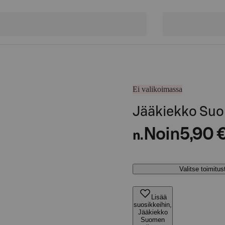
Ei valikoimassa
Jääkiekko Suom
Noin
5,90 
n.
Valitse toimitu
Lisää
suosikkeihin,
Jääkiekko
Suomen