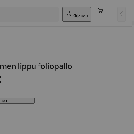
Kirjaudu
en lippu foliopallo
€
stapa