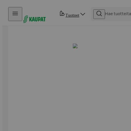
Hyppää sisältöön
Tuotteet