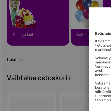
Kukat ja koti
Juhlakoristeet
Ladataan...
Vaihtelua ostoskoriin
Ohita listaus