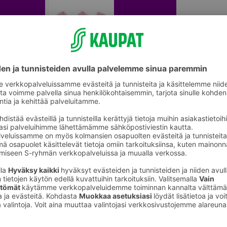
Muut juhlakoristeet