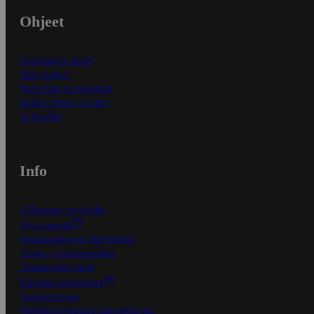
Ohjeet
Ensitilaajan ohjeet
Näin maksat
Näin tilaat ja muokkaat
Kaikki ohjeet ja vinkit
In English
Info
S-Business yrityksille
Oiva-raportit
Osuuskauppojen yhteystiedot
Tilaus- ja toimitusehdot
Tietosuojakäytäntö
Palvelun käyttöehdot
Saavutettavuus
Mobiilisovelluksen saavutettavuus