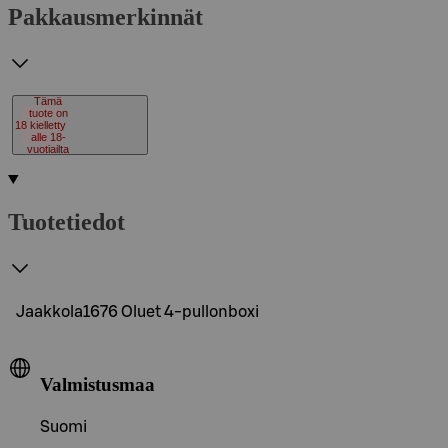
Pakkausmerkinnät
Tämä
tuote on
18
kielletty
alle 18-
vuotiailta
Tuotetiedot
Jaakkola1676 Oluet 4-pullonboxi
Valmistusmaa
Suomi