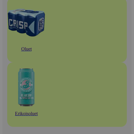
Oluet
Erikoisoluet