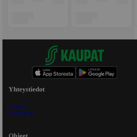
Yhteystiedot
Myymälät
Asiakaspalvelu
Ohjeet