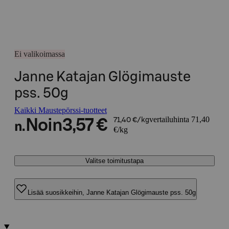
Ei valikoimassa
Janne Katajan Glögimauste
pss. 50g
Kaikki Maustepörssi-tuotteet
vertailuhinta 71,40
Noin
3,57 €
71,40 €/kg
n.
€/kg
Valitse toimitustapa
Lisää suosikkeihin, Janne Katajan Glögimauste pss. 50g