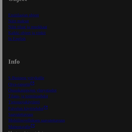
Ensitilaajan ohjeet
Näin maksat
Näin tilaat ja muokkaat
Kaikki ohjeet ja vinkit
In English
Info
S-Business yrityksille
Oiva-raportit
Osuuskauppojen yhteystiedot
Tilaus- ja toimitusehdot
Tietosuojakäytäntö
Palvelun käyttöehdot
Saavutettavuus
Mobiilisovelluksen saavutettavuus
Mainostajalle