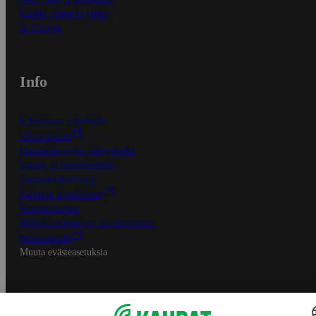
Kaikki ohjeet ja vinkit
In English
Info
S-Business yrityksille
Oiva-raportit
Osuuskauppojen yhteystiedot
Tilaus- ja toimitusehdot
Tietosuojakäytäntö
Palvelun käyttöehdot
Saavutettavuus
Mobiilisovelluksen saavutettavuus
Mainostajalle
Muuta evästeasetuksia
S-ryhmän palvelut