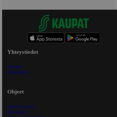
Yhteystiedot
Myymälät
Asiakaspalvelu
Ohjeet
Ensitilaajan ohjeet
Näin maksat
Näin tilaat ja muokkaat