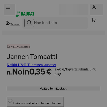
Hyppää sisältöön
Tuotteet
Ei valikoimassa
Jannen Tomaatti
Kaikki H&H Tuominen -tuotteet
vertailuhinta 3,40
Noin
0,35 €
3,40 €/kg
n.
€/kg
Valitse toimitustapa
Lisää suosikkeihin, Jannen Tomaatti