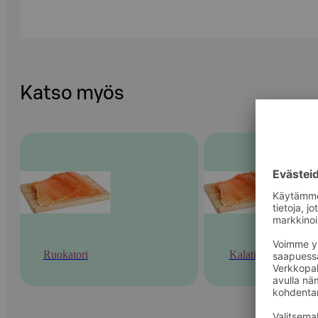
Katso myös
Ruokatori
Kalatiski