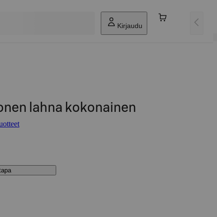
Kirjaudu
nonen lahna kokonainen
uotteet
stapa