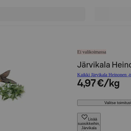
Ei valikoimassa
Järvikala Hei
Kaikki Järvikala Heinonen -t
4,97 €/kg
Valitse toimitu
Lisää
suosikkeihin,
Järvikala