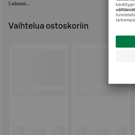
Ladataan...
Vaihtelua ostoskoriin
Ohita listaus