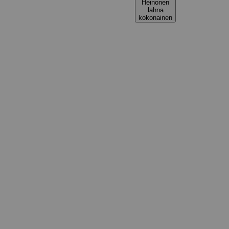
Heinonen
lahna
kokonainen