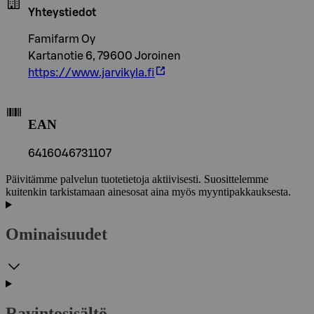
Yhteystiedot
Famifarm Oy
Kartanotie 6, 79600 Joroinen
https://www.jarvikyla.fi
EAN
6416046731107
Päivitämme palvelun tuotetietoja aktiivisesti. Suosittelemme
kuitenkin tarkistamaan ainesosat aina myös myyntipakkauksesta.
Ominaisuudet
Ravintosisältö