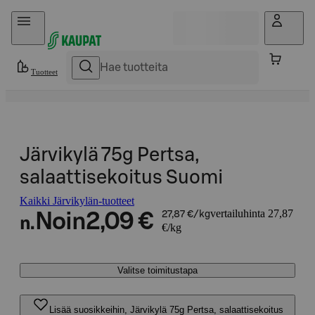
Hyppää sisältöön
Tuotteet
Järvikylä 75g Pertsa,
salaattisekoitus Suomi
Kaikki Järvikylän-tuotteet
vertailuhinta 27,87
Noin
2,09 €
27,87 €/kg
n.
€/kg
Valitse toimitustapa
Lisää suosikkeihin, Järvikylä 75g Pertsa, salaattisekoitus