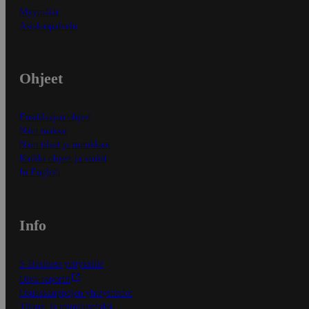
Myymälät
Asiakaspalvelu
Ohjeet
Ensitilaajan ohjeet
Näin maksat
Näin tilaat ja muokkaat
Kaikki ohjeet ja vinkit
In English
Info
S-Business yrityksille
Oiva-raportit
Osuuskauppojen yhteystiedot
Tilaus- ja toimitusehdot