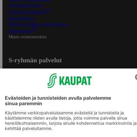
Tietosuojakäytäntö
Palvelun käyttöehdot
Saavutettavuus
Mobiilisovelluksen saavutettavuus
Mainostajalle
Muuta evästeasetuksia
S-ryhmän palvelut
S-ryhmä
Asiakasomistajuus
Yhteishyvä Ruoka -sovellus
S-ostoslista -sovellus
Prisma.fi
Sokos.fi
S-Pankki
Yhteishyvä
Sokos Hotels